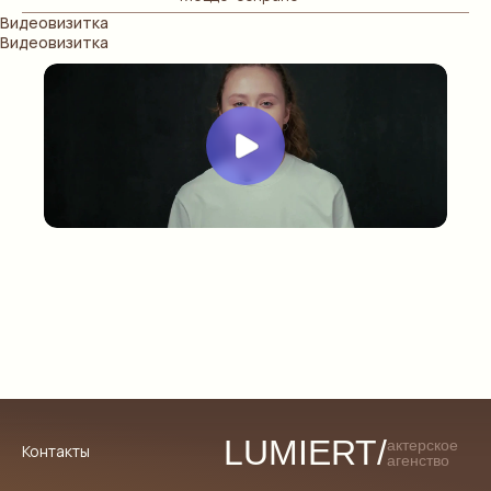
Видеовизитка
Видеовизитка
LUMIERT/
актерское
Контакты
агенство