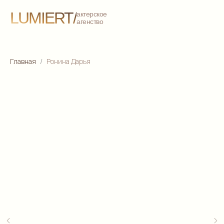
LUMIERT/
актерское
агенство
Главная
Ронина Дарья