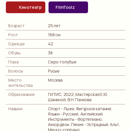
Кинотеатр
FilmToolz
Возраст
25 лет
Рост
168 см
Одежда
42
Обувь
38
Глаза
Серо-голубые
Волосы
Русые
Место
Москва
жительства
Образование
ГИТИС, 2022, Мастерская Е.Ю.
Шаниной, В.Н. Панкова
Навыки
Спорт - Лыжи, Фигурное катание.
Языки - Русский, Английский.
Инструменты - Фортепиано,
Аккордеон. Пение - Эстрадный, Альт,
Меццо-сопрано